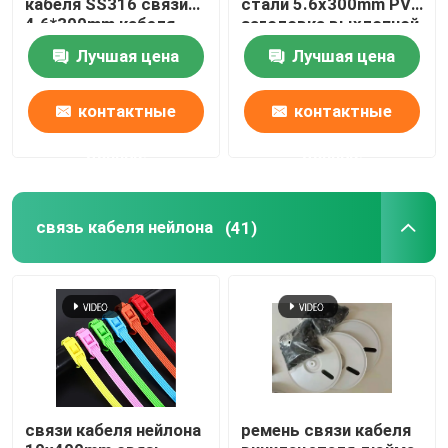
кабеля SS316 связи
стали 5.6x300mm PVC
4.6*300mm кабеля
заголовка выхлопной
нержавеющей стали
трубы покрыл SS
инструменты связи кабеля
Лучшая цена
Лучшая цена
привязывают связи
контактные
контактные
данные
данные
связь кабеля нейлона
(41)
связи кабеля нейлона
ремень связи кабеля