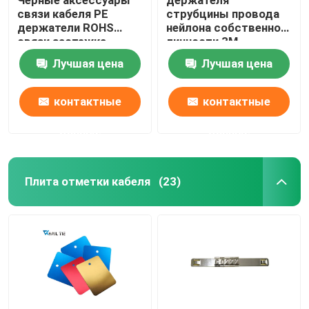
связи кабеля PE
струбцины провода
держатели ROHS
нейлона собственной
связи застежка-
личности 3M
молнии 28 x 28mm
организатор зажима
Лучшая цена
Лучшая цена
слипчивые одобрили
кабеля слипчивого
универсальный
контактные
контактные
данные
данные
Плита отметки кабеля
(23)