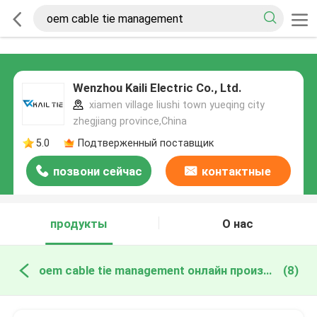
Wenzhou Kaili Electric Co., Ltd.
xiamen village liushi town yueqing city
zhegjiang province,China
5.0
Подтверженный поставщик
позвони сейчас
контактные
данные
продукты
О нас
oem cable tie management онлайн производство
(8)