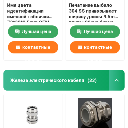
Имя цвета
Печатание выбило
идентификации
304 SS привязывает
именной таблички
ширину длины 9.5mm
73*38*0.5mm OEM
плиты 89mm бирки
алюминиевое
Лучшая цена
Лучшая цена
маркирует для
оборудования
контактные
контактные
данные
данные
Железа электрического кабеля
(33)