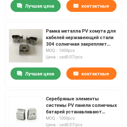
Лучшая цена
контактные
данные
Рамка металла PV хомута для
кабелей нержавеющей стали
304 солнечная закрепляет
анти- корозию
MOQ：1000pcs
Цена：usd0.07/pcs
Лучшая цена
контактные
данные
Главная страница
Серебряные элементы
системы PV панели солнечных
Продукция
батарей устанавливают
хомуты для кабелей SS304
MOQ：1000pcs
2x4mm
Ролики
Цена：usd0.07/pcs