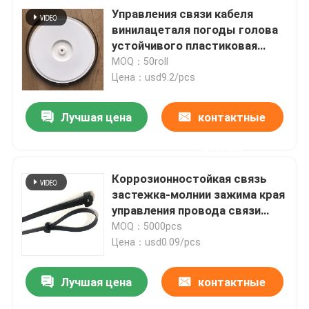
Управления связи кабеля
винилацеталя погоды голова
устойчивого пластиковая
соединяя запирая
MOQ：50roll
Цена：usd9.2/pcs
Лучшая цена
контактные
данные
Коррозионностойкая связь
застежка-молнии зажима края
управления провода связи
кабеля нейлона
MOQ：5000pcs
Цена：usd0.09/pcs
Лучшая цена
контактные