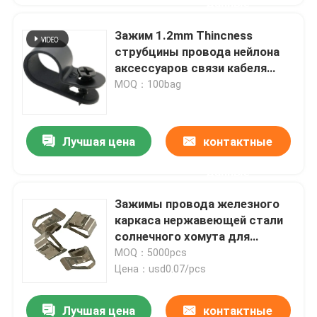
данные
Зажим 1.2mm Thincness
струбцины провода нейлона
аксессуаров связи кабеля
дюйма 1/2 фиксированный
MOQ：100bag
пластиковый
Лучшая цена
контактные
данные
Зажимы провода железного
каркаса нержавеющей стали
солнечного хомута для
кабелей PV OEM
MOQ：5000pcs
коррозионностойкие
Цена：usd0.07/pcs
Лучшая цена
контактные