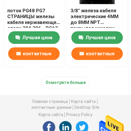
поток PG48 PG7
3/8" железа кабеля
СТРАНИЦЫ железы
электрические 4MM
кабеля нержавеющей
до 8MM NPT
стали 304 306 - PG63
покрытая никелем
водоустойчивое
латунная
Лучшая цена
Лучшая цена
водоустойчивые
контактные
контактные
данные
данные
Осмотрите больше
Главная страница
Карта сайта
контактные данные
Desktop Site
Карта сайта
Privacy Policy