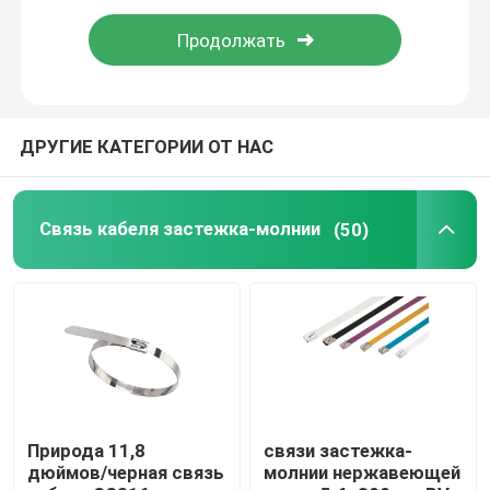
Аксессуары связи кабеля
Плита отметки кабеля
ДРУГИЕ КАТЕГОРИИ ОТ НАС
Железа электрического кабеля
Связь кабеля застежка-молнии
(50)
Солнечный хомут для кабелей
солнечный микро- инвертор
Соединители панели солнечных батарей
Природа 11,8
связи застежка-
дюймов/черная связь
молнии нержавеющей
Пластиковое уплотнение безопасностью