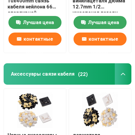
10x400mm связь
винилацеталя дюйма
кабеля нейлона 66
12.7mm 1/2
спортивной
ужесточал погоду
площадки красочной
устойчивую
Лучшая цена
Лучшая цена
крытая
контактные
контактные
данные
данные
Аксессуары связи кабеля
(22)
Черные аксессуары
держателя