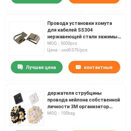
данные
Провода установки хомута
для кабелей SS304
нержавеющей стали зажимы
солнечного солнечного
MOQ：5000pcs
фиксируя
Цена：usd0.075/pcs
Лучшая цена
контактные
данные
держателя струбцины
провода нейлона собственной
личности 3M организатор
зажима кабеля слипчивого
MOQ：100bag
универсальный